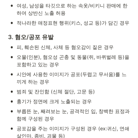
•
여성, 남성을 타깃으로 하는 속옷/비키니 판매에 한
하여 상반신 노출 허용
•
적나라한 애정표현 행위(키스, 성교 등)가 담긴 경우
3. 혐오/공포 유발
•
피, 훼손된 신체, 사체 등 혐오감이 짙은 경우
•
오물(인분), 혐오성 곤충 및 동물(쥐, 바퀴벌레 등)을 
포함하고 있는 경우
•
시안에 사용한 이미지가 공포(두렵고 무서움)를 느
끼게 하는 경우
•
범죄 및 잔인함 (신체 절단, 고문 등)
•
흉기가 정면에 크게 노출되는 경우
•
부릅뜬 눈, 째려보는 눈, 공격적인 입, 창백한 표정과 
함께 구성된 경우
•
공포감을 주는 이미지가 구성된 경우 (ex:귀신, 연쇄
살인마, 좀비, 괴물 등)